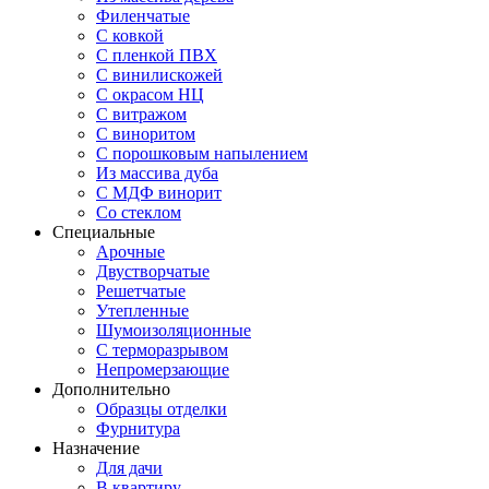
Филенчатые
С ковкой
С пленкой ПВХ
С винилискожей
С окрасом НЦ
С витражом
С виноритом
С порошковым напылением
Из массива дуба
С МДФ винорит
Со стеклом
Специальные
Арочные
Двустворчатые
Решетчатые
Утепленные
Шумоизоляционные
С терморазрывом
Непромерзающие
Дополнительно
Образцы отделки
Фурнитура
Назначение
Для дачи
В квартиру