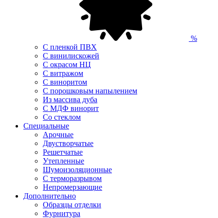
%
С пленкой ПВХ
С винилискожей
С окрасом НЦ
С витражом
С виноритом
С порошковым напылением
Из массива дуба
С МДФ винорит
Со стеклом
Специальные
Арочные
Двустворчатые
Решетчатые
Утепленные
Шумоизоляционные
С терморазрывом
Непромерзающие
Дополнительно
Образцы отделки
Фурнитура