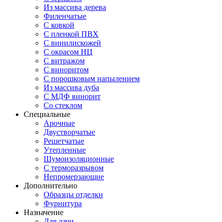
Из массива дерева
Филенчатые
С ковкой
С пленкой ПВХ
С винилискожей
С окрасом НЦ
С витражом
С виноритом
С порошковым напылением
Из массива дуба
С МДФ винорит
Со стеклом
Специальные
Арочные
Двустворчатые
Решетчатые
Утепленные
Шумоизоляционные
С терморазрывом
Непромерзающие
Дополнительно
Образцы отделки
Фурнитура
Назначение
Для дачи