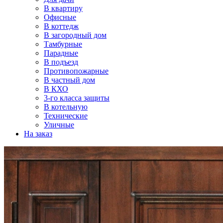
В квартиру
Офисные
В коттедж
В загородный дом
Тамбурные
Парадные
В подъезд
Противопожарные
В частный дом
В КХО
3-го класса защиты
В котельную
Технические
Уличные
На заказ