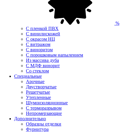
%
С пленкой ПВХ
С винилискожей
С окрасом НЦ
С витражом
С виноритом
С порошковым напылением
Из массива дуба
С МДФ винорит
Со стеклом
Специальные
Арочные
Двустворчатые
Решетчатые
Утепленные
Шумоизоляционные
С терморазрывом
Непромерзающие
Дополнительно
Образцы отделки
Фурнитура