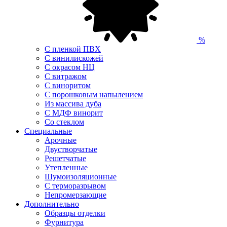
%
С пленкой ПВХ
С винилискожей
С окрасом НЦ
С витражом
С виноритом
С порошковым напылением
Из массива дуба
С МДФ винорит
Со стеклом
Специальные
Арочные
Двустворчатые
Решетчатые
Утепленные
Шумоизоляционные
С терморазрывом
Непромерзающие
Дополнительно
Образцы отделки
Фурнитура