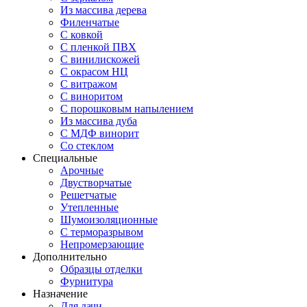
Из массива дерева
Филенчатые
С ковкой
С пленкой ПВХ
С винилискожей
С окрасом НЦ
С витражом
С виноритом
С порошковым напылением
Из массива дуба
С МДФ винорит
Со стеклом
Специальные
Арочные
Двустворчатые
Решетчатые
Утепленные
Шумоизоляционные
С терморазрывом
Непромерзающие
Дополнительно
Образцы отделки
Фурнитура
Назначение
Для дачи