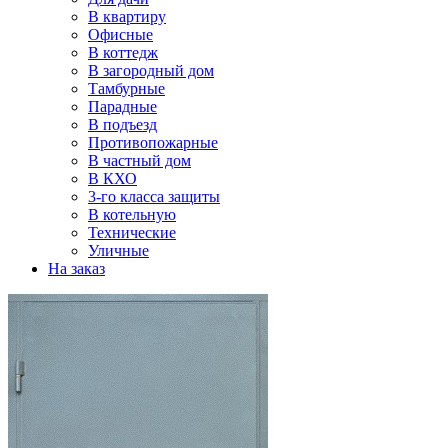
В квартиру
Офисные
В коттедж
В загородный дом
Тамбурные
Парадные
В подъезд
Противопожарные
В частный дом
В КХО
3-го класса защиты
В котельную
Технические
Уличные
На заказ