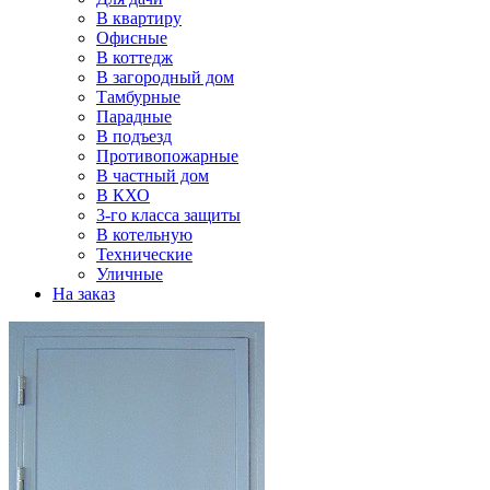
В квартиру
Офисные
В коттедж
В загородный дом
Тамбурные
Парадные
В подъезд
Противопожарные
В частный дом
В КХО
3-го класса защиты
В котельную
Технические
Уличные
На заказ