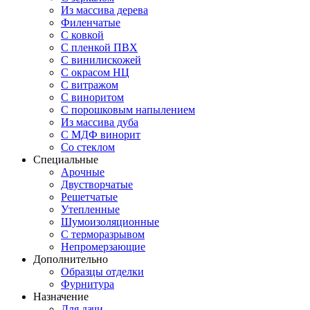
Из массива дерева
Филенчатые
С ковкой
С пленкой ПВХ
С винилискожей
С окрасом НЦ
С витражом
С виноритом
С порошковым напылением
Из массива дуба
С МДФ винорит
Со стеклом
Специальные
Арочные
Двустворчатые
Решетчатые
Утепленные
Шумоизоляционные
С терморазрывом
Непромерзающие
Дополнительно
Образцы отделки
Фурнитура
Назначение
Для дачи