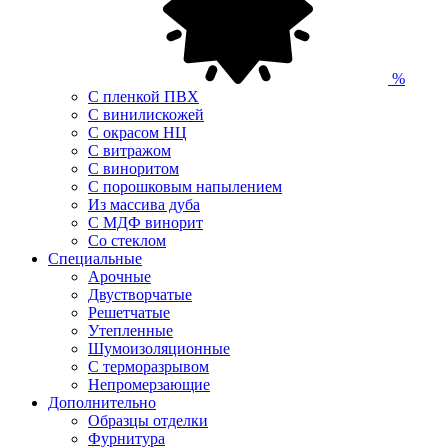
%
С пленкой ПВХ
С винилискожей
С окрасом НЦ
С витражом
С виноритом
С порошковым напылением
Из массива дуба
С МДФ винорит
Со стеклом
Специальные
Арочные
Двустворчатые
Решетчатые
Утепленные
Шумоизоляционные
С терморазрывом
Непромерзающие
Дополнительно
Образцы отделки
Фурнитура