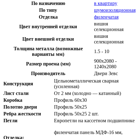
По назначению
в квартиру
По типу
шумоизоляционная
Отделка
филенчатая
вишня
Цвет внутренней отделки
селекционная
вишня
Цвет внешней отделки
селекционная
Толщина металла (возможные
1.5 - 10
варианты мм)
900х2080 -
Размер проема (мм)
1240х2080
Производитель
Двери Зевс
Цельнометаллическая сварная
Конструкция
(усиленная)
Лист стали
От 2 мм (холодно — катанный)
Коробка
Профиль 60х30
Полотно двери
Профиль 50х25
Ребра жесткости
Профиль 50х25 2 шт.
Петли
Европетли на кассетном подшипнике
филенчатая панель МДФ-16 мм,
Отделка: