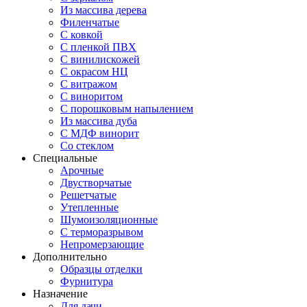
Из массива дерева
Филенчатые
С ковкой
С пленкой ПВХ
С винилискожей
С окрасом НЦ
С витражом
С виноритом
С порошковым напылением
Из массива дуба
С МДФ винорит
Со стеклом
Специальные
Арочные
Двустворчатые
Решетчатые
Утепленные
Шумоизоляционные
С терморазрывом
Непромерзающие
Дополнительно
Образцы отделки
Фурнитура
Назначение
Для дачи