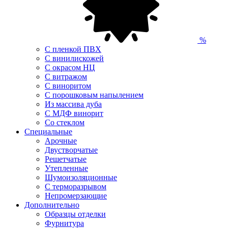
%
С пленкой ПВХ
С винилискожей
С окрасом НЦ
С витражом
С виноритом
С порошковым напылением
Из массива дуба
С МДФ винорит
Со стеклом
Специальные
Арочные
Двустворчатые
Решетчатые
Утепленные
Шумоизоляционные
С терморазрывом
Непромерзающие
Дополнительно
Образцы отделки
Фурнитура