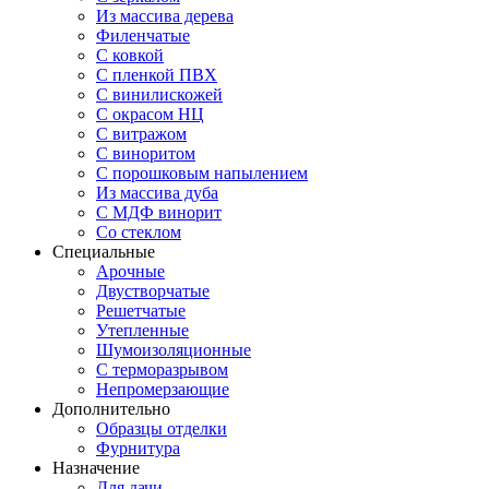
Из массива дерева
Филенчатые
С ковкой
С пленкой ПВХ
С винилискожей
С окрасом НЦ
С витражом
С виноритом
С порошковым напылением
Из массива дуба
С МДФ винорит
Со стеклом
Специальные
Арочные
Двустворчатые
Решетчатые
Утепленные
Шумоизоляционные
С терморазрывом
Непромерзающие
Дополнительно
Образцы отделки
Фурнитура
Назначение
Для дачи