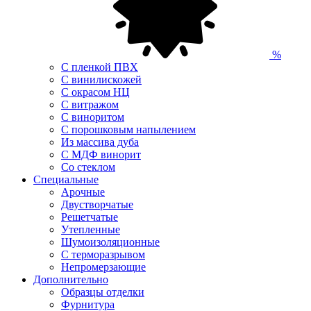
%
С пленкой ПВХ
С винилискожей
С окрасом НЦ
С витражом
С виноритом
С порошковым напылением
Из массива дуба
С МДФ винорит
Со стеклом
Специальные
Арочные
Двустворчатые
Решетчатые
Утепленные
Шумоизоляционные
С терморазрывом
Непромерзающие
Дополнительно
Образцы отделки
Фурнитура