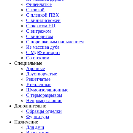
Филенчатые
С ковкой
С пленкой ПВХ
С винилискожей
С окрасом НЦ
С витражом
С виноритом
С порошковым напылением
Из массива дуба
С МДФ винорит
Со стеклом
Специальные
Арочные
Двустворчатые
Решетчатые
Утепленные
Шумоизоляционные
С терморазрывом
Непромерзающие
Дополнительно
Образцы отделки
Фурнитура
Назначение
Для дачи
В квартиру