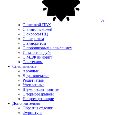
%
С пленкой ПВХ
С винилискожей
С окрасом НЦ
С витражом
С виноритом
С порошковым напылением
Из массива дуба
С МДФ винорит
Со стеклом
Специальные
Арочные
Двустворчатые
Решетчатые
Утепленные
Шумоизоляционные
С терморазрывом
Непромерзающие
Дополнительно
Образцы отделки
Фурнитура