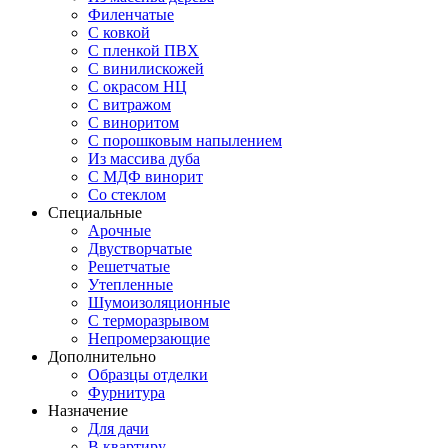
Филенчатые
С ковкой
С пленкой ПВХ
С винилискожей
С окрасом НЦ
С витражом
С виноритом
С порошковым напылением
Из массива дуба
С МДФ винорит
Со стеклом
Специальные
Арочные
Двустворчатые
Решетчатые
Утепленные
Шумоизоляционные
С терморазрывом
Непромерзающие
Дополнительно
Образцы отделки
Фурнитура
Назначение
Для дачи
В квартиру