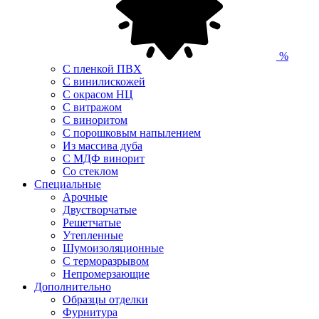
%
С пленкой ПВХ
С винилискожей
С окрасом НЦ
С витражом
С виноритом
С порошковым напылением
Из массива дуба
С МДФ винорит
Со стеклом
Специальные
Арочные
Двустворчатые
Решетчатые
Утепленные
Шумоизоляционные
С терморазрывом
Непромерзающие
Дополнительно
Образцы отделки
Фурнитура