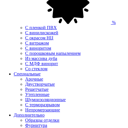
%
С пленкой ПВХ
С винилискожей
С окрасом НЦ
С витражом
С виноритом
С порошковым напылением
Из массива дуба
С МДФ винорит
Со стеклом
Специальные
Арочные
Двустворчатые
Решетчатые
Утепленные
Шумоизоляционные
С терморазрывом
Непромерзающие
Дополнительно
Образцы отделки
Фурнитура