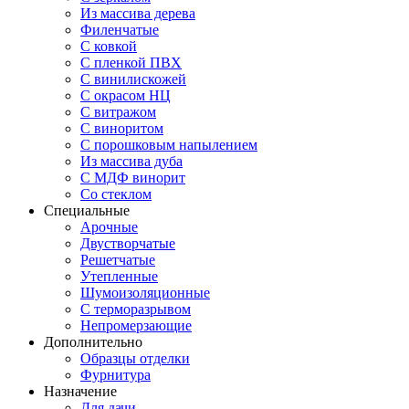
Из массива дерева
Филенчатые
С ковкой
С пленкой ПВХ
С винилискожей
С окрасом НЦ
С витражом
С виноритом
С порошковым напылением
Из массива дуба
С МДФ винорит
Со стеклом
Специальные
Арочные
Двустворчатые
Решетчатые
Утепленные
Шумоизоляционные
С терморазрывом
Непромерзающие
Дополнительно
Образцы отделки
Фурнитура
Назначение
Для дачи