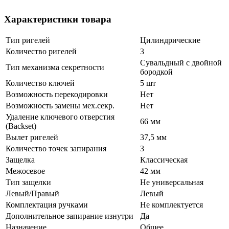
Характеристики товара
Тип ригелей
Цилиндрические
Количество ригелей
3
Сувальдный с двойной
Тип механизма секретности
бородкой
Количество ключей
5 шт
Возможность перекодировки
Нет
Возможность замены мех.секр.
Нет
Удаление ключевого отверстия
66 мм
(Backset)
Вылет ригелей
37,5 мм
Количество точек запирания
3
Защелка
Классическая
Межосевое
42 мм
Тип защелки
Не универсальная
Левый/Правый
Левый
Комплектация ручками
Не комплектуется
Дополнительное запирание изнутри
Да
Назначение
Общее