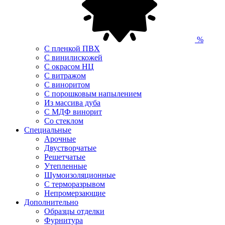
%
С пленкой ПВХ
С винилискожей
С окрасом НЦ
С витражом
С виноритом
С порошковым напылением
Из массива дуба
С МДФ винорит
Со стеклом
Специальные
Арочные
Двустворчатые
Решетчатые
Утепленные
Шумоизоляционные
С терморазрывом
Непромерзающие
Дополнительно
Образцы отделки
Фурнитура