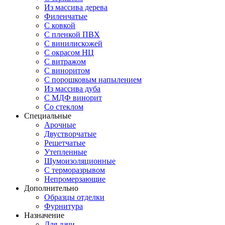
Из массива дерева
Филенчатые
С ковкой
С пленкой ПВХ
С винилискожей
С окрасом НЦ
С витражом
С виноритом
С порошковым напылением
Из массива дуба
С МДФ винорит
Со стеклом
Специальные
Арочные
Двустворчатые
Решетчатые
Утепленные
Шумоизоляционные
С терморазрывом
Непромерзающие
Дополнительно
Образцы отделки
Фурнитура
Назначение
Для дачи