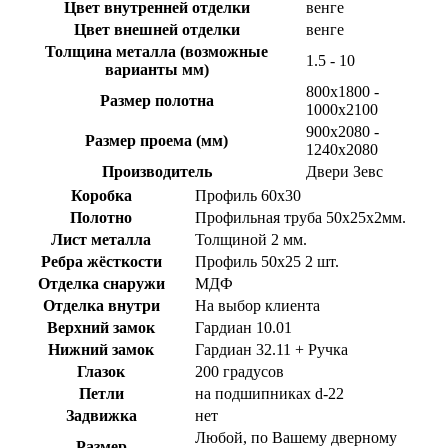
Цвет внутренней отделки
венге
Цвет внешней отделки
венге
Толщина металла (возможные
1.5 - 10
варианты мм)
800x1800 -
Размер полотна
1000x2100
900х2080 -
Размер проема (мм)
1240х2080
Производитель
Двери Зевс
Коробка
Профиль 60х30
Полотно
Профильная труба 50х25х2мм.
Лист металла
Толщиной 2 мм.
Ребра жёсткости
Профиль 50х25 2 шт.
Отделка снаружи
МДФ
Отделка внутри
На выбор клиента
Верхний замок
Гардиан 10.01
Нижний замок
Гардиан 32.11 + Ручка
Глазок
200 градусов
Петли
на подшипниках d-22
Задвижка
нет
Любой, по Вашему дверному
Размер