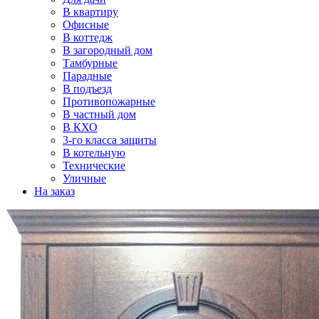
В квартиру
Офисные
В коттедж
В загородный дом
Тамбурные
Парадные
В подъезд
Противопожарные
В частный дом
В КХО
3-го класса защиты
В котельную
Технические
Уличные
На заказ