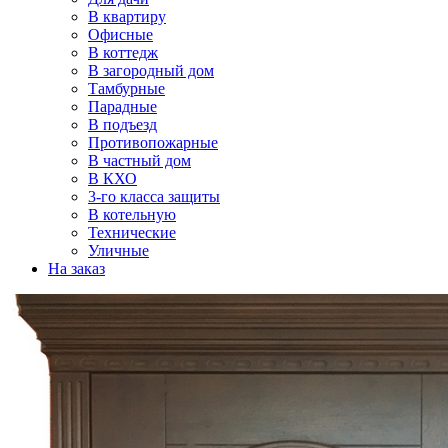
В квартиру
Офисные
В коттедж
В загородный дом
Тамбурные
Парадные
В подъезд
Противопожарные
В частный дом
В КХО
3-го класса защиты
В котельную
Технические
Уличные
На заказ