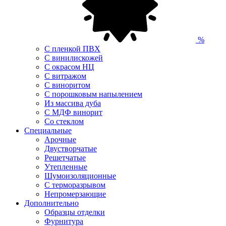
%
С пленкой ПВХ
С винилискожей
С окрасом НЦ
С витражом
С виноритом
С порошковым напылением
Из массива дуба
С МДФ винорит
Со стеклом
Специальные
Арочные
Двустворчатые
Решетчатые
Утепленные
Шумоизоляционные
С терморазрывом
Непромерзающие
Дополнительно
Образцы отделки
Фурнитура