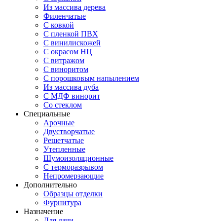
Из массива дерева
Филенчатые
С ковкой
С пленкой ПВХ
С винилискожей
С окрасом НЦ
С витражом
С виноритом
С порошковым напылением
Из массива дуба
С МДФ винорит
Со стеклом
Специальные
Арочные
Двустворчатые
Решетчатые
Утепленные
Шумоизоляционные
С терморазрывом
Непромерзающие
Дополнительно
Образцы отделки
Фурнитура
Назначение
Для дачи