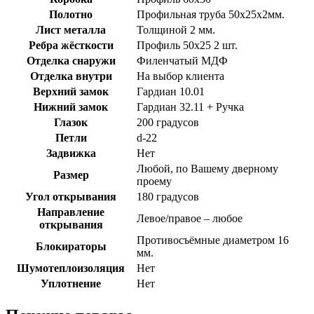
Полотно
Профильная труба 50х25х2мм.
Лист металла
Толщиной 2 мм.
Ребра жёсткости
Профиль 50х25 2 шт.
Отделка снаружи
Филенчатый МДФ
Отделка внутри
На выбор клиента
Верхний замок
Гардиан 10.01
Нижний замок
Гардиан 32.11 + Ручка
Глазок
200 градусов
Петли
d-22
Задвижка
Нет
Любой, по Вашему дверному
Размер
проему
Угол открывания
180 градусов
Направление
Левое/правое – любое
открывания
Противосъёмные диаметром 16
Блокираторы
мм.
Шумотеплоизоляция
Нет
Уплотнение
Нет