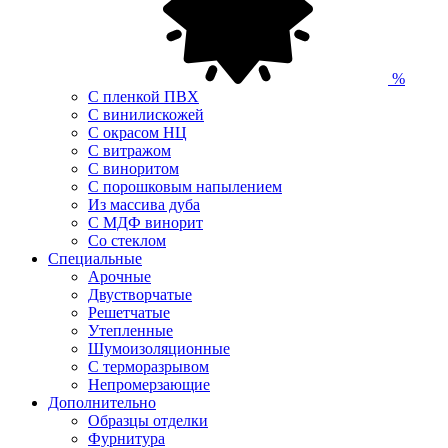
%
С пленкой ПВХ
С винилискожей
С окрасом НЦ
С витражом
С виноритом
С порошковым напылением
Из массива дуба
С МДФ винорит
Со стеклом
Специальные
Арочные
Двустворчатые
Решетчатые
Утепленные
Шумоизоляционные
С терморазрывом
Непромерзающие
Дополнительно
Образцы отделки
Фурнитура