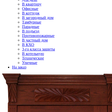
В квартиру
Офисные
В коттедж
В загородный дом
Тамбурные
Парадные
В подъезд
Противопожарные
В частный дом
В КХО
3-го класса защиты
В котельную
Технические
Уличные
На заказ