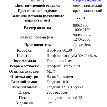
По типу
с терморазрывом
Цвет внутренней отделки
орех итальянский
Цвет внешней отделки
орех итальянский
Толщина металла (возможные
1.5 - 10
варианты мм)
800x1800 -
Размер полотна
1000x2100
900х2080 -
Размер проема (мм)
1240х2080
Производитель
Двери Зевс
Коробка
Профиль 60х30
Полотно
Профильная труба 50х25х2мм.
Лист металла
Толщиной 2 мм.
Ребра жёсткости
Профиль 50х25 2 шт.
Отделка снаружи
МДФ
Отделка внутри
На выбор клиента
Верхний замок
Гардиан 10.01
Нижний замок
Гардиан 32.11 + Ручка
Глазок
200 градусов
Петли
на подшипниках d-22
Задвижка
нет