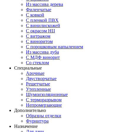
Из массива дерева
Филенчатые
С ковкой
С пленкой ПВХ
С винилискожей
С окрасом НЦ
С витражом
С виноритом
С порошковым напылением
Из массива дуба
С МДФ винорит
Со стеклом
Специальные
Арочные
Двустворчатые
Решетчатые
Утепленные
Шумоизоляционные
С терморазрывом
Непромерзающие
Дополнительно
Образцы отделки
Фурнитура
Назначение
Для дачи