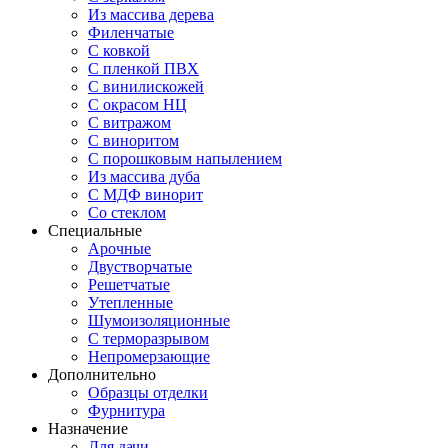
Из массива дерева
Филенчатые
С ковкой
С пленкой ПВХ
С винилискожей
С окрасом НЦ
С витражом
С виноритом
С порошковым напылением
Из массива дуба
С МДФ винорит
Со стеклом
Специальные
Арочные
Двустворчатые
Решетчатые
Утепленные
Шумоизоляционные
С терморазрывом
Непромерзающие
Дополнительно
Образцы отделки
Фурнитура
Назначение
Для дачи