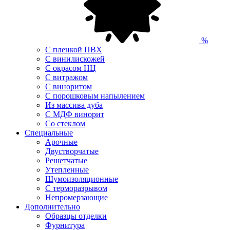
%
С пленкой ПВХ
С винилискожей
С окрасом НЦ
С витражом
С виноритом
С порошковым напылением
Из массива дуба
С МДФ винорит
Со стеклом
Специальные
Арочные
Двустворчатые
Решетчатые
Утепленные
Шумоизоляционные
С терморазрывом
Непромерзающие
Дополнительно
Образцы отделки
Фурнитура