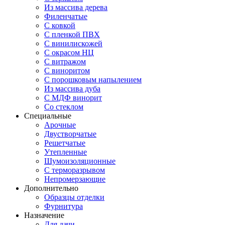
Из массива дерева
Филенчатые
С ковкой
С пленкой ПВХ
С винилискожей
С окрасом НЦ
С витражом
С виноритом
С порошковым напылением
Из массива дуба
С МДФ винорит
Со стеклом
Специальные
Арочные
Двустворчатые
Решетчатые
Утепленные
Шумоизоляционные
С терморазрывом
Непромерзающие
Дополнительно
Образцы отделки
Фурнитура
Назначение
Для дачи