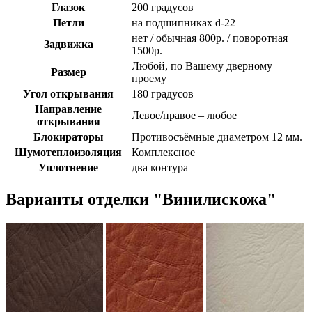
Глазок
200 градусов
Петли
на подшипниках d-22
нет / обычная 800р. / поворотная
Задвижка
1500р.
Любой, по Вашему дверному
Размер
проему
Угол открывания
180 градусов
Направление
Левое/правое – любое
открывания
Блокираторы
Противосъёмные диаметром 12 мм.
Шумотеплоизоляция
Комплексное
Уплотнение
два контура
Варианты отделки "Винилискожа"