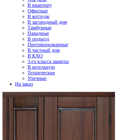
В квартиру
Офисные
В коттедж
В загородный дом
Тамбурные
Парадные
В подъезд
Противопожарные
В частный дом
В КХО
3-го класса защиты
В котельную
Технические
Уличные
На заказ