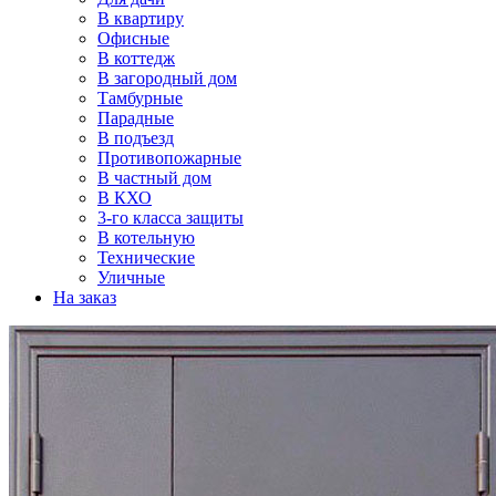
В квартиру
Офисные
В коттедж
В загородный дом
Тамбурные
Парадные
В подъезд
Противопожарные
В частный дом
В КХО
3-го класса защиты
В котельную
Технические
Уличные
На заказ