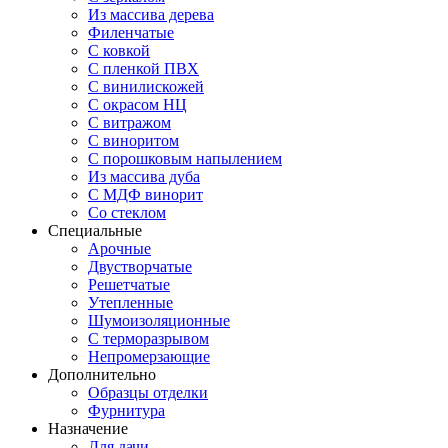
Из массива дерева
Филенчатые
С ковкой
С пленкой ПВХ
С винилискожей
С окрасом НЦ
С витражом
С виноритом
С порошковым напылением
Из массива дуба
С МДФ винорит
Со стеклом
Специальные
Арочные
Двустворчатые
Решетчатые
Утепленные
Шумоизоляционные
С терморазрывом
Непромерзающие
Дополнительно
Образцы отделки
Фурнитура
Назначение
Для дачи