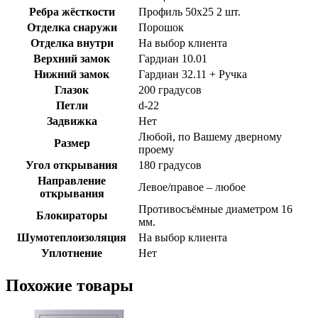
Ребра жёсткости
Профиль 50х25 2 шт.
Отделка снаружи
Порошок
Отделка внутри
На выбор клиента
Верхний замок
Гардиан 10.01
Нижний замок
Гардиан 32.11 + Ручка
Глазок
200 градусов
Петли
d-22
Задвижка
Нет
Любой, по Вашему дверному
Размер
проему
Угол открывания
180 градусов
Направление
Левое/правое – любое
открывания
Противосъёмные диаметром 16
Блокираторы
мм.
Шумотеплоизоляция
На выбор клиента
Уплотнение
Нет
Похожие товары