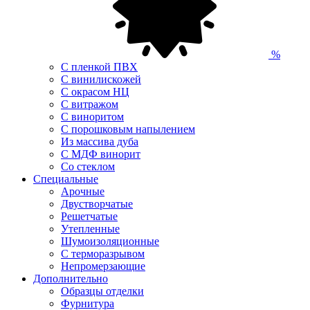
%
С пленкой ПВХ
С винилискожей
С окрасом НЦ
С витражом
С виноритом
С порошковым напылением
Из массива дуба
С МДФ винорит
Со стеклом
Специальные
Арочные
Двустворчатые
Решетчатые
Утепленные
Шумоизоляционные
С терморазрывом
Непромерзающие
Дополнительно
Образцы отделки
Фурнитура