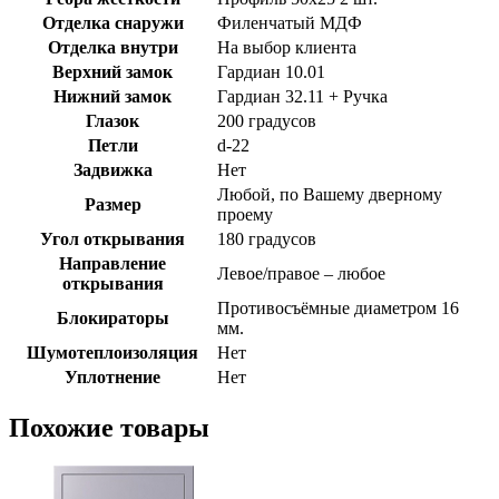
Отделка снаружи
Филенчатый МДФ
Отделка внутри
На выбор клиента
Верхний замок
Гардиан 10.01
Нижний замок
Гардиан 32.11 + Ручка
Глазок
200 градусов
Петли
d-22
Задвижка
Нет
Любой, по Вашему дверному
Размер
проему
Угол открывания
180 градусов
Направление
Левое/правое – любое
открывания
Противосъёмные диаметром 16
Блокираторы
мм.
Шумотеплоизоляция
Нет
Уплотнение
Нет
Похожие товары