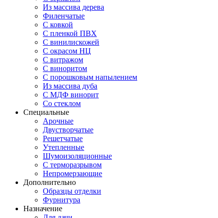
Из массива дерева
Филенчатые
С ковкой
С пленкой ПВХ
С винилискожей
С окрасом НЦ
С витражом
С виноритом
С порошковым напылением
Из массива дуба
С МДФ винорит
Со стеклом
Специальные
Арочные
Двустворчатые
Решетчатые
Утепленные
Шумоизоляционные
С терморазрывом
Непромерзающие
Дополнительно
Образцы отделки
Фурнитура
Назначение
Для дачи