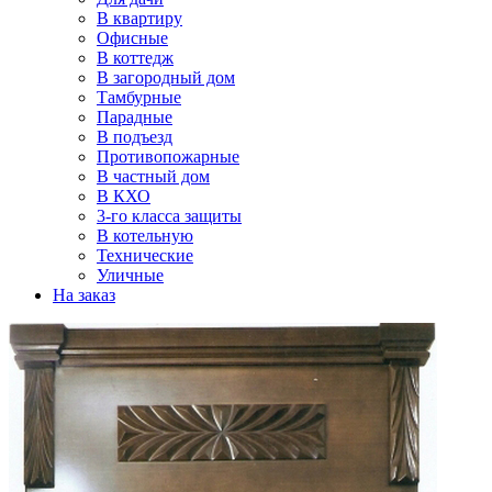
В квартиру
Офисные
В коттедж
В загородный дом
Тамбурные
Парадные
В подъезд
Противопожарные
В частный дом
В КХО
3-го класса защиты
В котельную
Технические
Уличные
На заказ