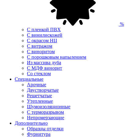
%
С пленкой ПВХ
С винилискожей
С окрасом НЦ
С витражом
С виноритом
С порошковым напылением
Из массива дуба
С МДФ винорит
Со стеклом
Специальные
Арочные
Двустворчатые
Решетчатые
Утепленные
Шумоизоляционные
С терморазрывом
Непромерзающие
Дополнительно
Образцы отделки
Фурнитура