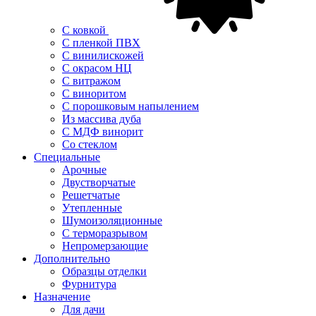
С ковкой
С пленкой ПВХ
С винилискожей
С окрасом НЦ
С витражом
С виноритом
С порошковым напылением
Из массива дуба
С МДФ винорит
Со стеклом
Специальные
Арочные
Двустворчатые
Решетчатые
Утепленные
Шумоизоляционные
С терморазрывом
Непромерзающие
Дополнительно
Образцы отделки
Фурнитура
Назначение
Для дачи