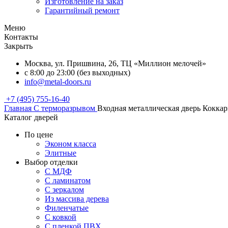
Изготовление на заказ
Гарантийный ремонт
Меню
Контакты
Закрыть
Москва, ул. Пришвина, 26, ТЦ «Миллион мелочей»
с 8:00 до 23:00 (без выходных)
info@metal-doors.ru
+7 (495) 755-16-40
Главная
С терморазрывом
Входная металлическая дверь Кокка
Каталог дверей
По цене
Эконом класса
Элитные
Выбор отделки
С МДФ
С ламинатом
С зеркалом
Из массива дерева
Филенчатые
С ковкой
С пленкой ПВХ