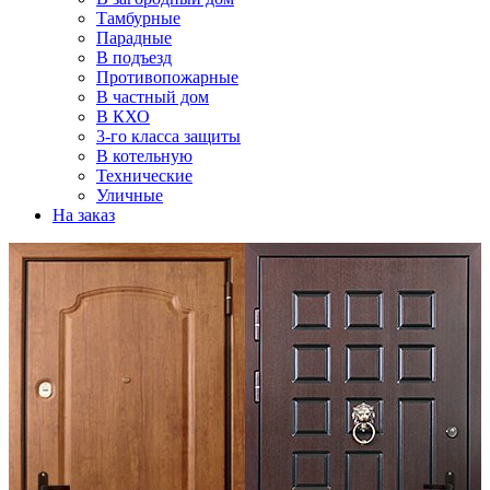
Тамбурные
Парадные
В подъезд
Противопожарные
В частный дом
В КХО
3-го класса защиты
В котельную
Технические
Уличные
На заказ