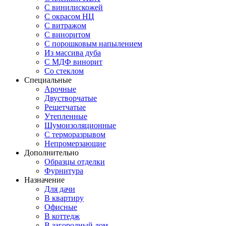
С винилискожей
С окрасом НЦ
С витражом
С виноритом
С порошковым напылением
Из массива дуба
С МДФ винорит
Со стеклом
Специальные
Арочные
Двустворчатые
Решетчатые
Утепленные
Шумоизоляционные
С терморазрывом
Непромерзающие
Дополнительно
Образцы отделки
Фурнитура
Назначение
Для дачи
В квартиру
Офисные
В коттедж
В загородный дом