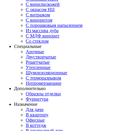
С винилискожей
С окрасом НЦ
С витражом
С виноритом
С порошковым напылением
Из массива дуба
С МДФ винорит
Со стеклом
Специальные
Арочные
Двустворчатые
Решетчатые
Утепленные
Шумоизоляционные
С терморазрывом
Непромерзающие
Дополнительно
Образцы отделки
Фурнитура
Назначение
Для дачи
В квартиру
Офисные
В коттедж
В загородный дом