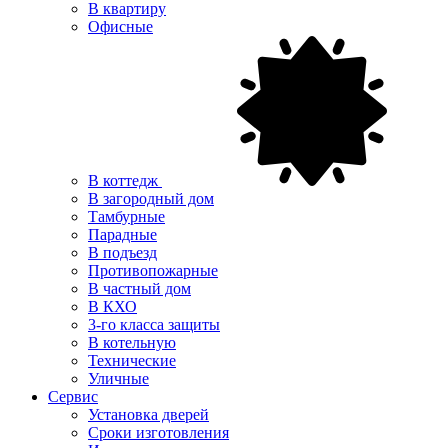
В квартиру
Офисные
В коттедж
В загородный дом
Тамбурные
Парадные
В подъезд
Противопожарные
В частный дом
В КХО
3-го класса защиты
В котельную
Технические
Уличные
Сервис
Установка дверей
Сроки изготовления