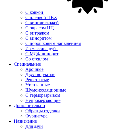
С ковкой
С пленкой ПВХ
С винилискожей
С окрасом НЦ
С витражом
С виноритом
С порошковым напылением
Из массива дуба
С МДФ винорит
Со стеклом
Специальные
Арочные
Двустворчатые
Решетчатые
Утепленные
Шумоизоляционные
С терморазрывом
Непромерзающие
Дополнительно
Образцы отделки
Фурнитура
Назначение
Для дачи