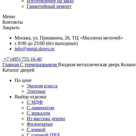
Изготовление на заказ
Гарантийный ремонт
Меню
Контакты
Закрыть
Москва, ул. Пришвина, 26, ТЦ «Миллион мелочей»
с 8:00 до 23:00 (без выходных)
info@metal-doors.ru
+7 (495) 755-16-40
Главная
С терморазрывом
Входная металлическая дверь Козани
Каталог дверей
По цене
Эконом класса
Элитные
Выбор отделки
С МДФ
С ламинатом
С зеркалом
Из массива дерева
Филенчатые
С ковкой
С пленкой ПВХ