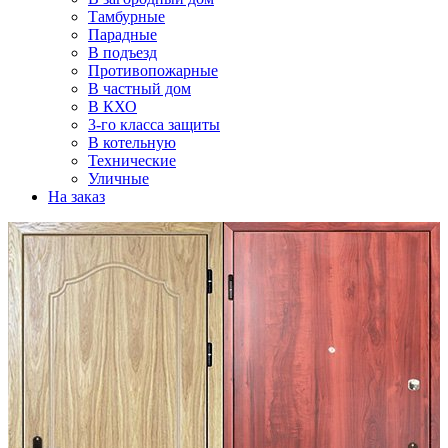
Тамбурные
Парадные
В подъезд
Противопожарные
В частный дом
В КХО
3-го класса защиты
В котельную
Технические
Уличные
На заказ