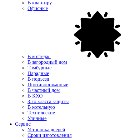
В квартиру
Офисные
В коттедж
В загородный дом
Тамбурные
Парадные
В подъезд
Противопожарные
В частный дом
В КХО
3-го класса защиты
В котельную
Технические
Уличные
Сервис
Установка дверей
Сроки изготовления