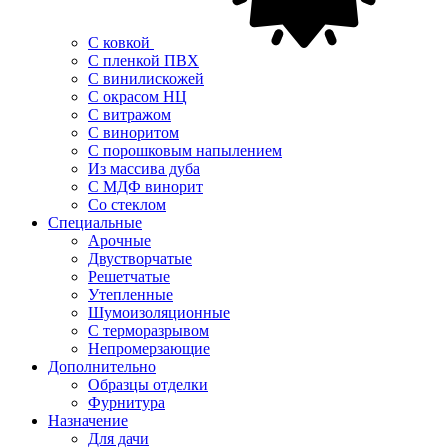
С ковкой
С пленкой ПВХ
С винилискожей
С окрасом НЦ
С витражом
С виноритом
С порошковым напылением
Из массива дуба
С МДФ винорит
Со стеклом
Специальные
Арочные
Двустворчатые
Решетчатые
Утепленные
Шумоизоляционные
С терморазрывом
Непромерзающие
Дополнительно
Образцы отделки
Фурнитура
Назначение
Для дачи