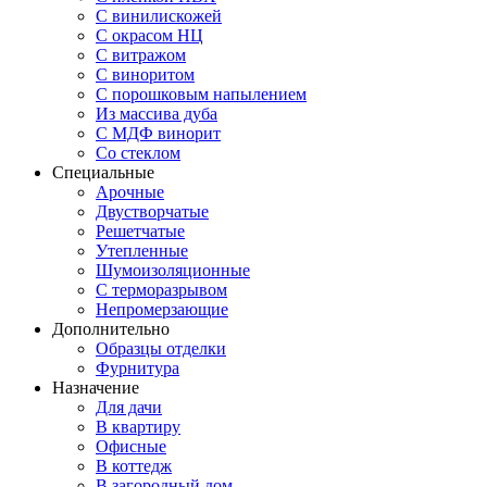
С винилискожей
С окрасом НЦ
С витражом
С виноритом
С порошковым напылением
Из массива дуба
С МДФ винорит
Со стеклом
Специальные
Арочные
Двустворчатые
Решетчатые
Утепленные
Шумоизоляционные
С терморазрывом
Непромерзающие
Дополнительно
Образцы отделки
Фурнитура
Назначение
Для дачи
В квартиру
Офисные
В коттедж
В загородный дом