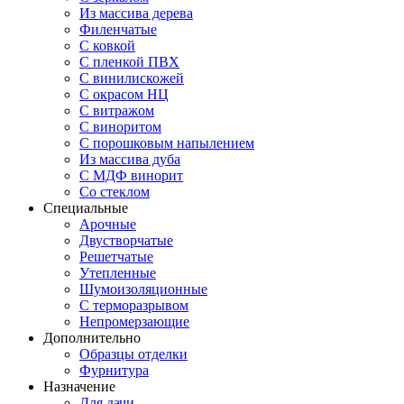
Из массива дерева
Филенчатые
С ковкой
С пленкой ПВХ
С винилискожей
С окрасом НЦ
С витражом
С виноритом
С порошковым напылением
Из массива дуба
С МДФ винорит
Со стеклом
Специальные
Арочные
Двустворчатые
Решетчатые
Утепленные
Шумоизоляционные
С терморазрывом
Непромерзающие
Дополнительно
Образцы отделки
Фурнитура
Назначение
Для дачи