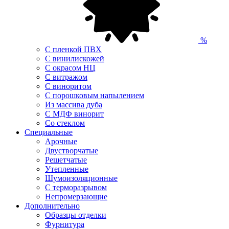
%
С пленкой ПВХ
С винилискожей
С окрасом НЦ
С витражом
С виноритом
С порошковым напылением
Из массива дуба
С МДФ винорит
Со стеклом
Специальные
Арочные
Двустворчатые
Решетчатые
Утепленные
Шумоизоляционные
С терморазрывом
Непромерзающие
Дополнительно
Образцы отделки
Фурнитура