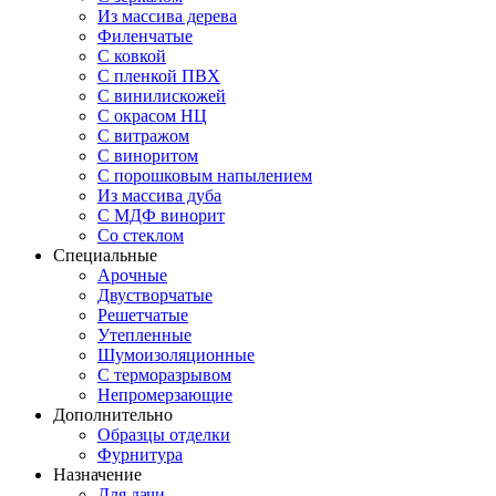
Из массива дерева
Филенчатые
С ковкой
С пленкой ПВХ
С винилискожей
С окрасом НЦ
С витражом
С виноритом
С порошковым напылением
Из массива дуба
С МДФ винорит
Со стеклом
Специальные
Арочные
Двустворчатые
Решетчатые
Утепленные
Шумоизоляционные
С терморазрывом
Непромерзающие
Дополнительно
Образцы отделки
Фурнитура
Назначение
Для дачи