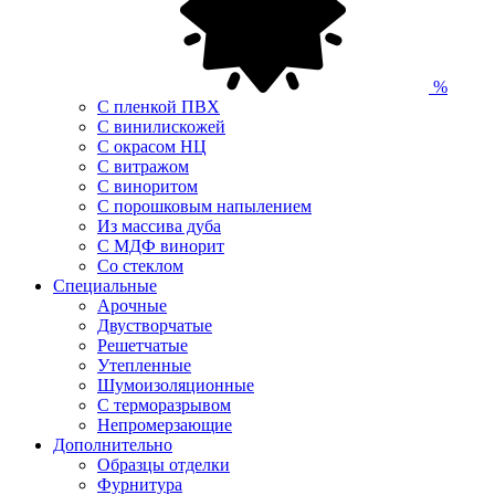
%
С пленкой ПВХ
С винилискожей
С окрасом НЦ
С витражом
С виноритом
С порошковым напылением
Из массива дуба
С МДФ винорит
Со стеклом
Специальные
Арочные
Двустворчатые
Решетчатые
Утепленные
Шумоизоляционные
С терморазрывом
Непромерзающие
Дополнительно
Образцы отделки
Фурнитура