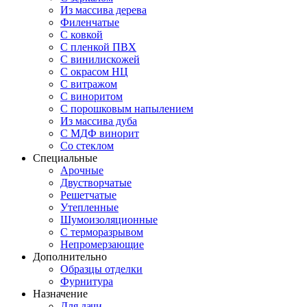
Из массива дерева
Филенчатые
С ковкой
С пленкой ПВХ
С винилискожей
С окрасом НЦ
С витражом
С виноритом
С порошковым напылением
Из массива дуба
С МДФ винорит
Со стеклом
Специальные
Арочные
Двустворчатые
Решетчатые
Утепленные
Шумоизоляционные
С терморазрывом
Непромерзающие
Дополнительно
Образцы отделки
Фурнитура
Назначение
Для дачи