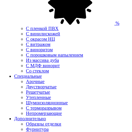
%
С пленкой ПВХ
С винилискожей
С окрасом НЦ
С витражом
С виноритом
С порошковым напылением
Из массива дуба
С МДФ винорит
Со стеклом
Специальные
Арочные
Двустворчатые
Решетчатые
Утепленные
Шумоизоляционные
С терморазрывом
Непромерзающие
Дополнительно
Образцы отделки
Фурнитура