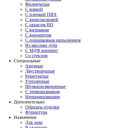
Филенчатые
С ковкой
С пленкой ПВХ
С винилискожей
С окрасом НЦ
С витражом
С виноритом
С порошковым напылением
Из массива дуба
С МДФ винорит
Со стеклом
Специальные
Арочные
Двустворчатые
Решетчатые
Утепленные
Шумоизоляционные
С терморазрывом
Непромерзающие
Дополнительно
Образцы отделки
Фурнитура
Назначение
Для дачи
В квартиру