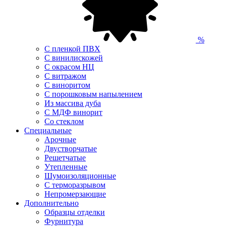
%
С пленкой ПВХ
С винилискожей
С окрасом НЦ
С витражом
С виноритом
С порошковым напылением
Из массива дуба
С МДФ винорит
Со стеклом
Специальные
Арочные
Двустворчатые
Решетчатые
Утепленные
Шумоизоляционные
С терморазрывом
Непромерзающие
Дополнительно
Образцы отделки
Фурнитура