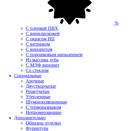
%
С пленкой ПВХ
С винилискожей
С окрасом НЦ
С витражом
С виноритом
С порошковым напылением
Из массива дуба
С МДФ винорит
Со стеклом
Специальные
Арочные
Двустворчатые
Решетчатые
Утепленные
Шумоизоляционные
С терморазрывом
Непромерзающие
Дополнительно
Образцы отделки
Фурнитура