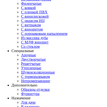
Филенчатые
С ковкой
С пленкой ПВХ
С винилискожей
С окрасом НЦ
С витражом
С виноритом
С порошковым напылением
Из массива дуба
С МДФ винорит
Со стеклом
Специальные
Арочные
Двустворчатые
Решетчатые
Утепленные
Шумоизоляционные
С терморазрывом
Непромерзающие
Дополнительно
Образцы отделки
Фурнитура
Назначение
Для дачи
В квартиру