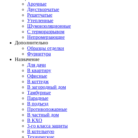
Арочные
Двустворчатые
Решетчатые
Утепленные
Шумоизоляционные
С терморазрывом
Непромерзающие
Дополнительно
Образцы отделки
Фурнитура
Назначение
Для дачи
В квартиру
Офисные
В коттедж
В загородный дом
Тамбурные
Парадные
В подъезд
Противопожарные
В частный дом
В КХО
3-го класса защиты
В котельную
Технические