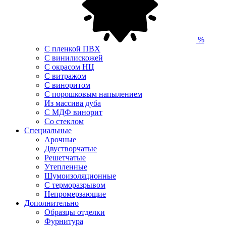
%
С пленкой ПВХ
С винилискожей
С окрасом НЦ
С витражом
С виноритом
С порошковым напылением
Из массива дуба
С МДФ винорит
Со стеклом
Специальные
Арочные
Двустворчатые
Решетчатые
Утепленные
Шумоизоляционные
С терморазрывом
Непромерзающие
Дополнительно
Образцы отделки
Фурнитура