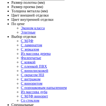
Размер полотна (мм)
Размер проема (мм)
Толщина металла (мм)
Цвет внешней отделки
Цвет внутренней отделки
По цене
Эконом класса
Элитные
Выбор отделки
С МДФ
С ламинатом
С зеркалом
Из массива дерева
Филенчатые
С ковкой
С пленкой ПВХ
С винилискожей
С окрасом НЦ
С витражом
С виноритом
С порошковым напылением
Из массива дуба
С МДФ винорит
Со стеклом
Специальные