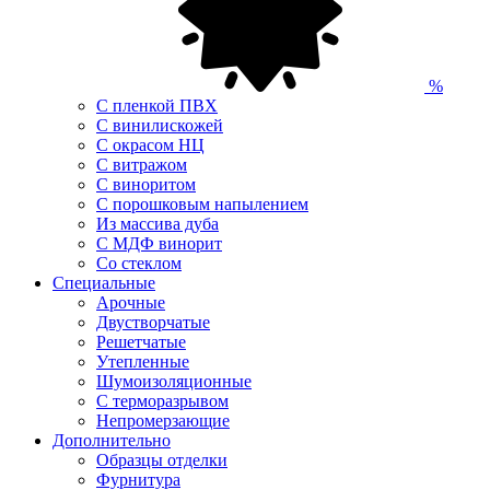
%
С пленкой ПВХ
С винилискожей
С окрасом НЦ
С витражом
С виноритом
С порошковым напылением
Из массива дуба
С МДФ винорит
Со стеклом
Специальные
Арочные
Двустворчатые
Решетчатые
Утепленные
Шумоизоляционные
С терморазрывом
Непромерзающие
Дополнительно
Образцы отделки
Фурнитура